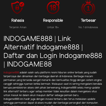
Rahasia
Responsible
Terbesar
Terjamin Aman
Untuk 18+
No. 1 di Indonesia
INDOGAME888 | Link
Alternatif Indogame888 |
Daftar dan Login Indogame888
| INDOGAME88
Indogame888
adalah salah satu platform resmi hiburan online terbaik yang sudah
terpercaya dan dimainkan dari berbagai daerah di Indonesia. Berbagai macam
permainan yang tersedia sangat menarik dan berkualitas tinggi dengan sistem engine
canggih sehingga nyaman ketika bermain. Walaupun saat ini sering mengalami kendala
berupa pemblokiran akses oleh pihak berwenang, Indogame888 selalu meng-update
link alternatif terbaru agar setiap member tidak kesulitan dalam mengakses situs
untuk masuk ke dalam akun maupun daftar sebagai pemain baru.
Indogame888 kini hadir juga dengan inovasi terbaru dan terus melalukan update
sehingga permainan dapat di akses mudah dari berbagai perangkat dari komputer,