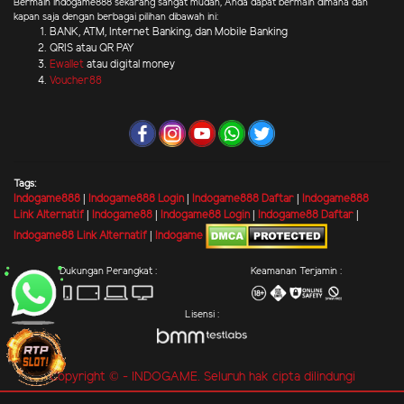
Bermain Indogame888 sekarang sangat mudah, Anda dapat bermain dimana dan
kapan saja dengan berbagai pilihan dibawah ini:
BANK, ATM, Internet Banking, dan Mobile Banking
QRIS atau QR PAY
Ewallet
atau digital money
Voucher88
Tags:
Indogame888
|
Indogame888 Login
|
Indogame888 Daftar
|
Indogame888
Link Alternatif
|
Indogame88
|
Indogame88 Login
|
Indogame88 Daftar
|
Indogame88 Link Alternatif
|
Indogame
Dukungan Perangkat :
Keamanan Terjamin :
Lisensi :
Copyright © - INDOGAME. Seluruh hak cipta dilindungi