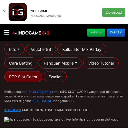
×
INDOGAME
Download
INDOGAME Mobile App
MASUK
DAFTAR
Info
Voucher88
Kalkulator Mix Parlay
Cara Betting
Panduan Mobile
Video Tutorial
RTP Slot Gacor
Ewallet
Berikut adalah
RTP SLOT GACOR
dan INFO SLOT GACOR yang dapat dijadikan
sebagai referensi dan acuan untuk mendapatkan kesempatan menang besar atau
MAX WIN di game
SLOT ONLINE
Indogame888.
KLIK DISINI
ATAU KETIK "RTP INDOGAME888" DI GOOGLE.