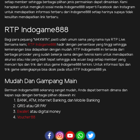
setiap member sehingga berbagai pilihan jenis permainkan dapat dimainkan. Kami
harapkan untuk mengikuti sosial media Indogame888 seperti Facebook dan Instagram
untuk mendapatkan informasi terbaru dari Indogame888 setiap harinya supaya tidak
kesulitan mendapatkan link terbaru.
RTP Indogame888
Bagi para pejuang "M4XW1N", pasti udah umum sama yang nama nya RTP Live.
Bersama kami,
RTP Indogame888
hadir dengan persentase yang tinggi sehingga
kemenangan bisa didapatkan dengan mudah. RTP Indogame88 ini tersedia dari
berbagai provider yang sudah bekerja sama dengan teknisi kami untuk mendapatkan
akurasi atau nilai yang lebih tepat sehingga ada acuan bagi setiap member yang
mencari tips dan trik dari situs game Indogame888 terkini. Untuk informasi tips dan
trik game selengkapnya bisa dicek pada situs RTP Indogame888 ya.
Mudah Dan Gampang Main
Bermain Indogame888 sekarang sangat mudah, Anda dapat bermain dimana dan
kapan saja dengan berbagai pilihan dibawah ini:
BANK, ATM, Internet Banking, dan Mobile Banking
QRIS atau QR PAY
Ewallet
atau digital money
Voucher88